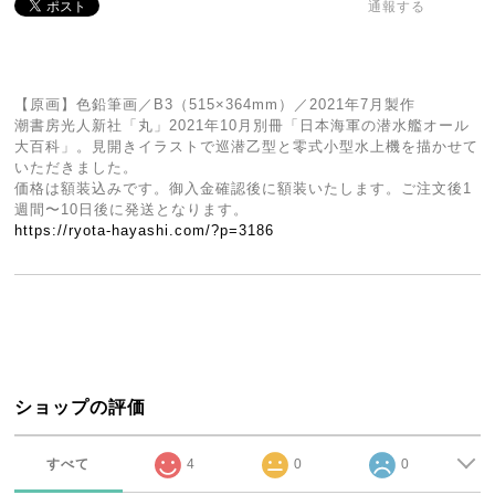
通報する
【原画】色鉛筆画／B3（515×364mm）／2021年7月製作
潮書房光人新社「丸」2021年10月別冊「日本海軍の潜水艦オール
大百科」。見開きイラストで巡潜乙型と零式小型水上機を描かせて
いただきました。
価格は額装込みです。御入金確認後に額装いたします。ご注文後1
週間〜10日後に発送となります。
https://ryota-hayashi.com/?p=3186
ショップの評価
すべて
4
0
0