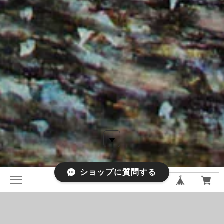
ショップに質問する
色鉛筆画家 林亮太 1961年生まれ 早稲田大学 第一文学
部 美術史専攻卒。 2009年より色鉛筆による制作活動を始め