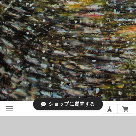
ショップに質問する
色鉛筆画家 林亮太 1961年生まれ 早稲田大学 第一文学
部 美術史専攻卒。 2009年より色鉛筆による制作活動を始め